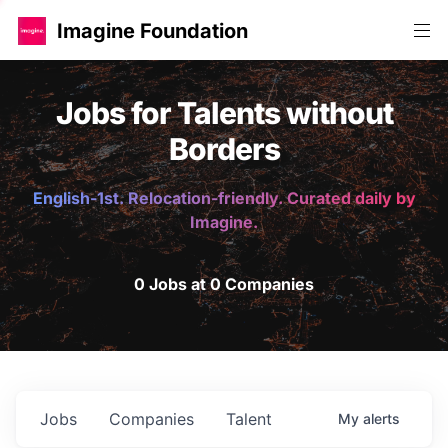
Imagine Foundation
Jobs for Talents without
Borders
English-1st. Relocation-friendly. Curated daily by
Imagine.
0 Jobs at 0 Companies
Jobs
Companies
Talent
My
alerts