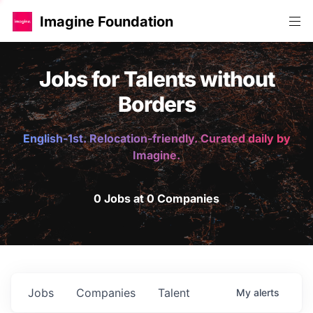
Imagine Foundation
Jobs for Talents without
Borders
English-1st. Relocation-friendly. Curated daily by
Imagine.
0 Jobs at 0 Companies
Jobs
Companies
Talent
My
alerts