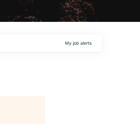
My
job
alerts