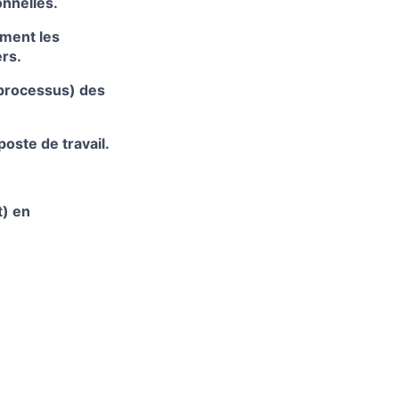
onnelles.
ement les
rs.
 processus) des
oste de travail.
t) en