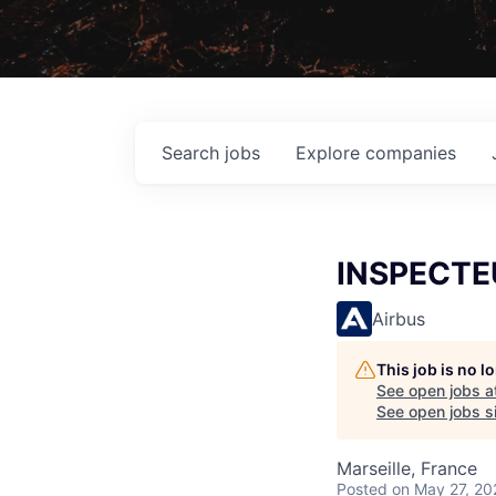
Search
jobs
Explore
companies
INSPECTE
Airbus
This job is no 
See open jobs a
See open jobs si
Marseille, France
Posted
on May 27, 20