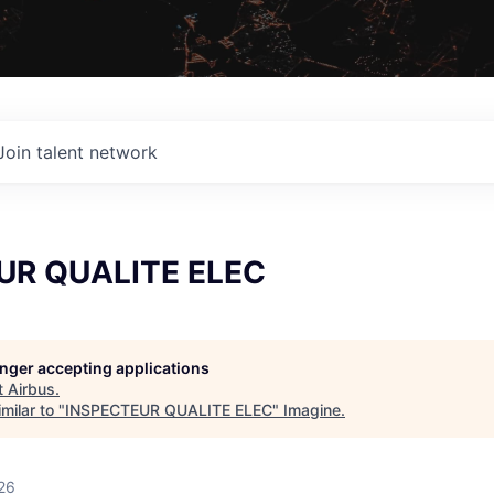
Join talent network
UR QUALITE ELEC
longer accepting applications
t
Airbus
.
milar to "
INSPECTEUR QUALITE ELEC
"
Imagine
.
26