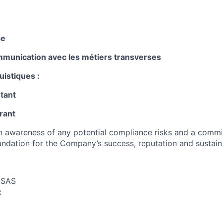
pe
ommunication avec les métiers transverses
istiques :
tant
rant
an awareness of any potential compliance risks and a comm
foundation for the Company’s success, reputation and sustai
 SAS
: