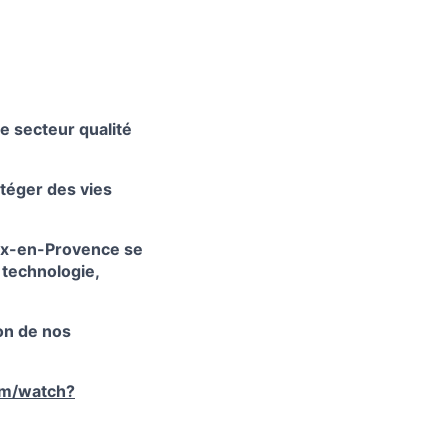
e secteur qualité
otéger des vies
'Aix-en-Provence se
 technologie,
on de nos
om/watch?