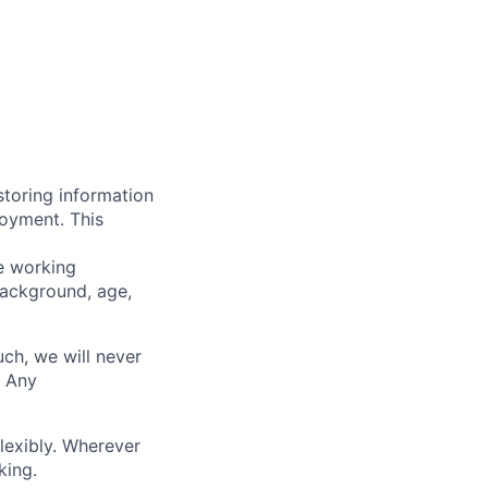
storing information
loyment. This
ve working
background, age,
uch, we will never
. Any
lexibly. Wherever
king.