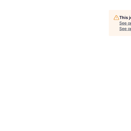
This 
See o
See op