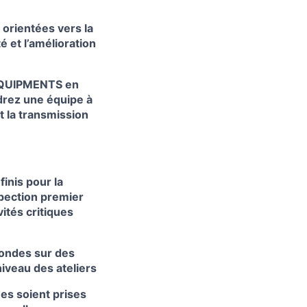
 orientées vers la
é et l’amélioration
 EQUIPMENTS en
drez une équipe à
et la transmission
inis pour la
nspection premier
vités critiques
fondes sur des
niveau des ateliers
es soient prises