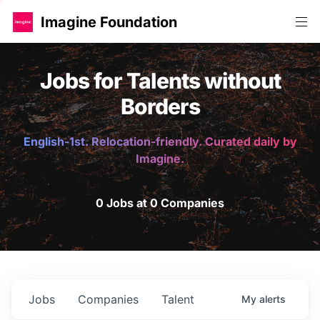
Imagine Foundation
Jobs for Talents without
Borders
English-1st. Relocation-friendly. Curated daily by
Imagine.
0 Jobs at 0 Companies
Jobs
Companies
Talent
My
alerts