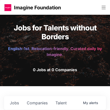
Imagine Foundation
Jobs for Talents without
Borders
English-1st. Relocation-friendly. Curated daily by
Imagine.
0 Jobs at 0 Companies
Jobs
Companies
Talent
My
alerts