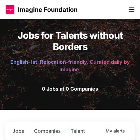
Imagine Foundation
Jobs for Talents without
Borders
English-1st. Relocation-friendly. Curated daily by
Imagine.
0 Jobs at 0 Companies
Jobs
Companies
Talent
My
alerts