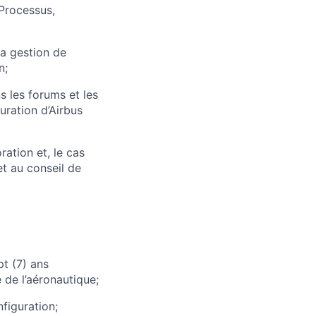
 Processus,
la gestion de
n;
 les forums et les
uration d’Airbus
ation et, le cas
et au conseil de
t (7) ans
de l’aéronautique;
figuration;