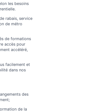
elon les besoins
entielle.
e rabais, service
ion de métro
tés de formations
re accès pour
ement accéléré,
lus facilement et
bilité dans nos
changements des
ement;
formation de la