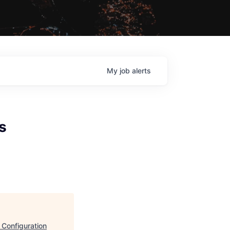
My
job
alerts
s
 Configuration