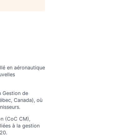
lé en aéronautique
uvelles
n Gestion de
uébec, Canada), où
rnisseurs.
ion (CoC CM),
liées à la gestion
20.