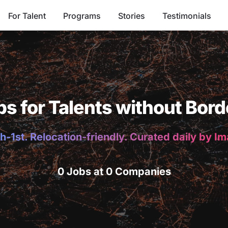
For Talent
Programs
Stories
Testimonials
bs for Talents without Bord
h-1st. Relocation-friendly. Curated daily by I
0 Jobs at 0 Companies