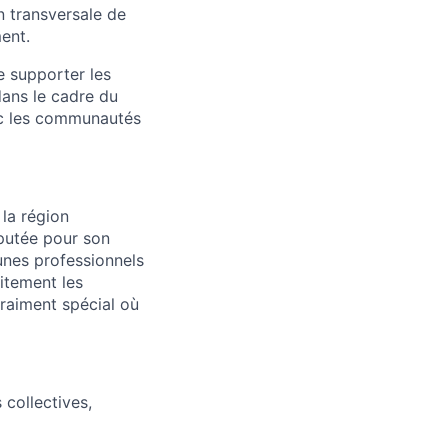
n transversale de
ent.
 supporter les
ans le cadre du
vec les communautés
la région
éputée pour son
eunes professionnels
aitement les
 vraiment spécial où
 collectives,