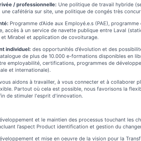
privée / professionnelle:
Une politique de travail hybride (s
 une cafétéria sur site, une politique de congés très concurr
nté:
Programme d’Aide aux Employé.e.s (PAE), programme d
te, accès à un service de navette publique entre Laval (stat
t Mirabel et application de covoiturage.
 individuel:
des opportunités d’évolution et des possibili
talogue de plus de 10.000 e-formations disponibles en lib
re employabilité, certifications, programmes de développ
ale et internationale).
ous aidons à travailler, à vous connecter et à collaborer p
xible. Partout où cela est possible, nous favorisons la flexi
in de stimuler l'esprit d'innovation.
développement et le maintien des processus touchant les 
cluant l’aspect Product identification et gestion du chang
éveloppement et mise en oeuvre de la vision pour la Trans