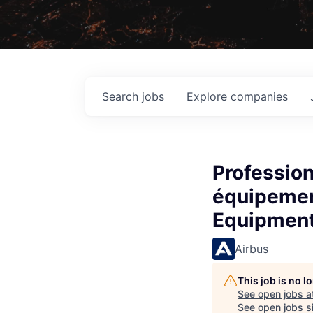
Search
jobs
Explore
companies
Profession
équipemen
Equipment
Airbus
This job is no 
See open jobs a
See open jobs si