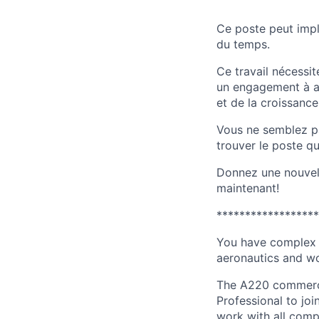
Ce poste peut impl
du temps.
Ce travail nécessit
un engagement à ag
et de la croissance
Vous ne semblez p
trouver le poste q
Donnez une nouvell
maintenant!
******************
You have complex 
aeronautics and wo
The A220 commerci
Professional to jo
work with all comp