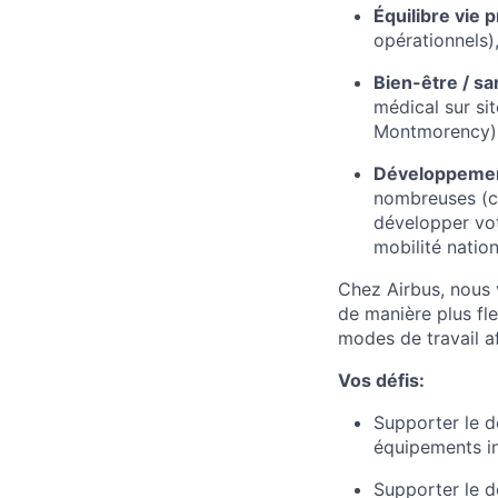
Équilibre vie 
opérationnels),
Bien-être / sa
médical sur si
Montmorency) e
Développement
nombreuses (ca
développer vot
mobilité nation
Chez Airbus, nous v
de manière plus fle
modes de travail af
Vos défis:
Supporter le 
équipements in
Supporter le d