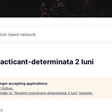
Join talent network
acticant-determinata 2 luni
longer accepting applications
t
Airbus
.
milar to "
Student practicant-determinata 2 luni
"
Imagine
.
26