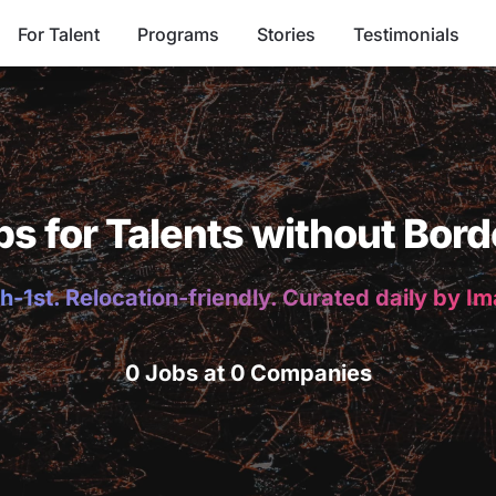
For Talent
Programs
Stories
Testimonials
bs for Talents without Bord
h-1st. Relocation-friendly. Curated daily by I
0 Jobs at 0 Companies