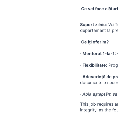
​ Ce vei face alătu
Suport zilnic:
Vei î
departament la pre
​ Ce îți oferim?
· ​
Mentorat 1-la-1:
O
· ​
Flexibilitate:
Progr
· ​
Adeverință de pr
documentele neces
· ​
Abia așteptăm să
This job requires 
integrity, as the 