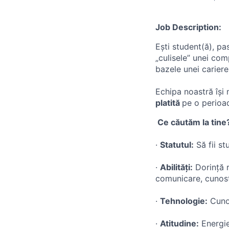
Job Description:
Ești student(ă), pa
„culisele” unei comp
bazele unei cariere
​Echipa noastră îș
platită
pe o perio
​ Ce căutăm la tine
· ​
Statutul:
Să fii st
· ​
Abilități:
Dorință re
comunicare, cunosti
· ​
Tehnologie:
Cunoș
· ​
Atitudine:
Energie 