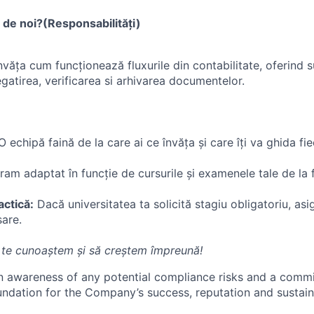
ri de noi?(Responsabilități)
nvăța cum funcționează fluxurile din contabilitate, oferind s
gatirea, verificarea si arhivarea documentelor.
 echipă faină de la care ai ce învăța și care îți va ghida fi
am adaptat în funcție de cursurile și examenele tale de la f
actică:
Dacă universitatea ta solicită stagiu obligatoriu, as
are.
 te cunoaștem și să creștem împreună!
an awareness of any potential compliance risks and a comm
foundation for the Company’s success, reputation and sustai