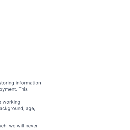
storing information
loyment. This
ve working
background, age,
uch, we will never