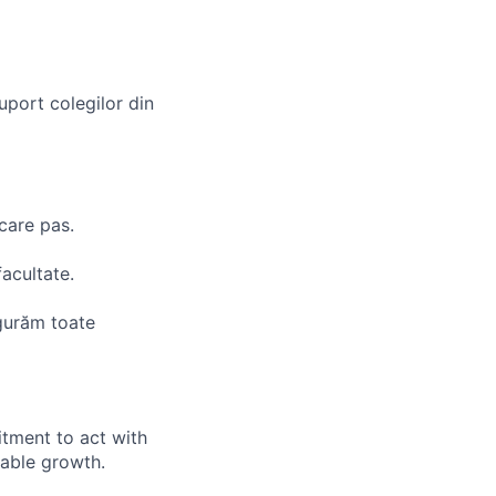
uport colegilor din
ecare pas.
acultate.
igurăm toate
itment to act with
nable growth.