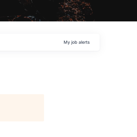
My
job
alerts