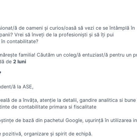
sionat/ă de oameni și curios/oasă să vezi ce se întâmplă în
anii? Vrei să înveți de la profesioniști și să îți pui
 în contabilitate?
i mărește familia! Căutăm un coleg/ă entuziast/ă pentru un
adă de
2 luni
?
udent/ă la ASE,
ală de a învăța, atenție la detalii, gandire analitica si bune 
nte de contabilitate primara si fiscalitate
tințe de bază din pachetul Google, ușurință în utilizarea in
pozitivă, organizare și spirit de echipă.