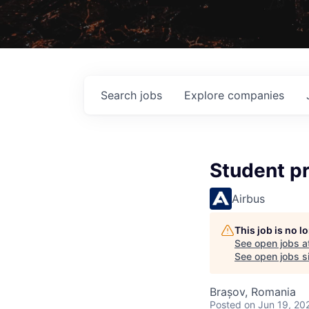
Search
jobs
Explore
companies
Student pr
Airbus
This job is no 
See open jobs a
See open jobs si
Brașov, Romania
Posted
on Jun 19, 20