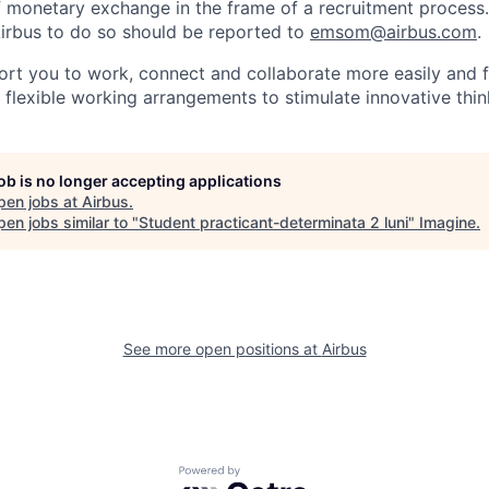
f monetary exchange in the frame of a recruitment process
irbus to do so should be reported to
emsom@airbus.com
.
ort you to work, connect and collaborate more easily and f
 flexible working arrangements to stimulate innovative thin
job is no longer accepting applications
pen jobs at
Airbus
.
en jobs similar to "
Student practicant-determinata 2 luni
"
Imagine
.
See more open positions at
Airbus
Powered by Getro.com