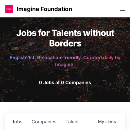
Imagine Foundation
Jobs for Talents without
Borders
English-1st. Relocation-friendly. Curated daily by
Imagine.
0 Jobs at 0 Companies
Jobs
Companies
Talent
My
alerts