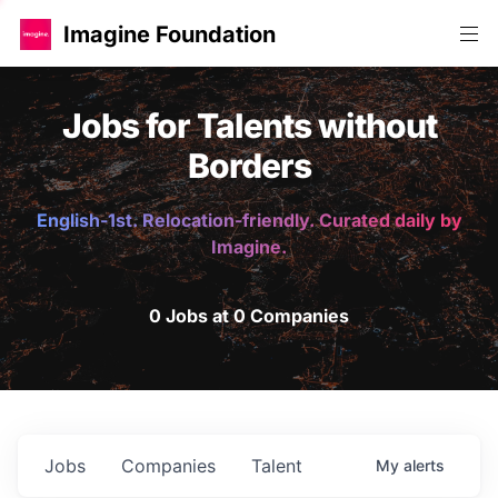
Imagine Foundation
Jobs for Talents without
Borders
English-1st. Relocation-friendly. Curated daily by
Imagine.
0 Jobs at 0 Companies
Jobs
Companies
Talent
My
alerts