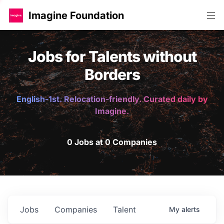
Imagine Foundation
Jobs for Talents without
Borders
English-1st. Relocation-friendly. Curated daily by
Imagine.
0 Jobs at 0 Companies
Jobs
Companies
Talent
My
alerts