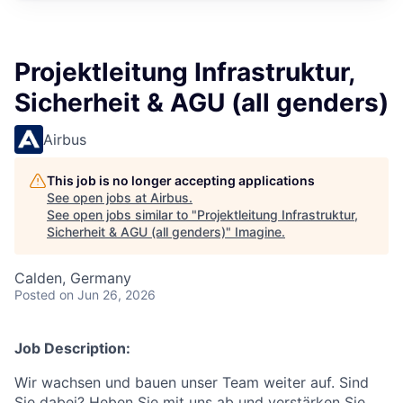
Projektleitung Infrastruktur,
Sicherheit & AGU (all genders)
Airbus
This job is no longer accepting applications
See open jobs at
Airbus
.
See open jobs similar to "
Projektleitung Infrastruktur,
Sicherheit & AGU (all genders)
"
Imagine
.
Calden, Germany
Posted
on Jun 26, 2026
Job Description:
Wir wachsen und bauen unser Team weiter auf. Sind
Sie dabei? Heben Sie mit uns ab und verstärken Sie