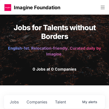
Imagine Foundation
Jobs for Talents without
Borders
English-1st. Relocation-friendly. Curated daily by
Imagine.
0 Jobs at 0 Companies
Jobs
Companies
Talent
My
alerts