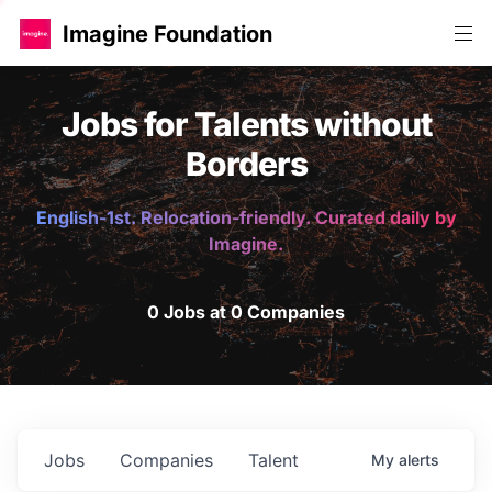
Imagine Foundation
Jobs for Talents without
Borders
English-1st. Relocation-friendly. Curated daily by
Imagine.
0 Jobs at 0 Companies
Jobs
Companies
Talent
My
alerts