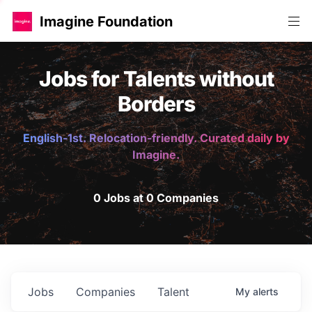
Imagine Foundation
Jobs for Talents without
Borders
English-1st. Relocation-friendly. Curated daily by
Imagine.
0 Jobs at 0 Companies
Jobs
Companies
Talent
My
alerts