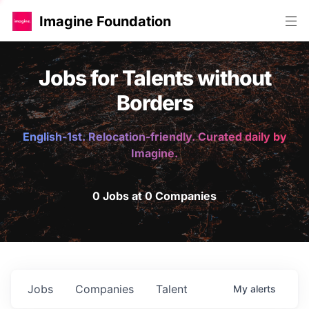
Imagine Foundation
Jobs for Talents without
Borders
English-1st. Relocation-friendly. Curated daily by
Imagine.
0 Jobs at 0 Companies
Jobs
Companies
Talent
My
alerts