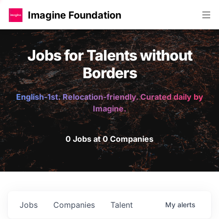
Imagine Foundation
Jobs for Talents without
Borders
English-1st. Relocation-friendly. Curated daily by
Imagine.
0 Jobs at 0 Companies
Jobs
Companies
Talent
My
alerts