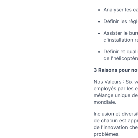
Analyser les c
Définir les règ
Assister le bu
d'installation
Définir et qual
de l'hélicoptè
3 Raisons pour nou
Nos
Valeurs
: Six 
employés par les em
mélange unique des
mondiale.
Inclusion et diversi
de chacun est appr
de l'innovation che
problèmes.