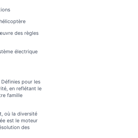
tions
'hélicoptère
 œuvre des règles
ystème électrique
 Définies pour les
é, en reflétant le
re famille
, où la diversité
ée est le moteur
ésolution des