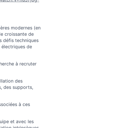
ptères modernes (en
e croissante de
es défis techniques
 électriques de
herche à recruter
llation des
s, des supports,
associées à ces
quipe et avec les
lation intrinsèques