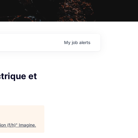
My
job
alerts
trique et
on (f/h)
"
Imagine
.