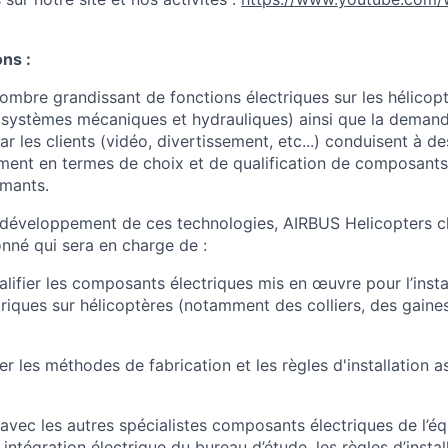
ns :
 nombre grandissant de fonctions électriques sur les hélico
systèmes mécaniques et hydrauliques) ainsi que la demand
r les clients (vidéo, divertissement, etc...) conduisent à d
ent en termes de choix et de qualification de composants
rmants.
e développement de ces technologies, AIRBUS Helicopters c
onné qui sera en charge de :
alifier les composants électriques mis en œuvre pour l’insta
riques sur hélicoptères (notamment des colliers, des gaine
der les méthodes de fabrication et les règles d'installation 
n avec les autres spécialistes composants électriques de l’é
 intégration électrique du bureau d’étude, les règles d’instal