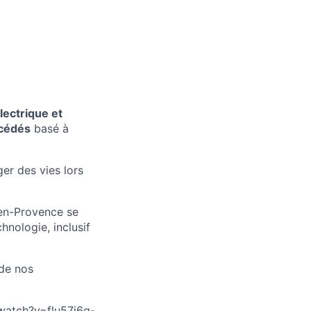
lectrique et
océdés
basé à
er des vies lors
x-en-Provence se
hnologie, inclusif
 de nos
watch?v=flu57j6g-