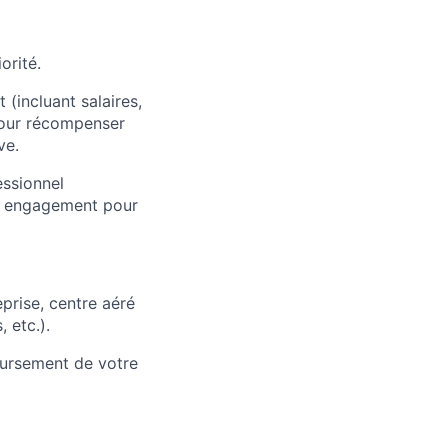
orité.
(incluant salaires,
 pour récompenser
ve.
ssionnel
 un engagement pour
rise, centre aéré
 etc.).
oursement de votre