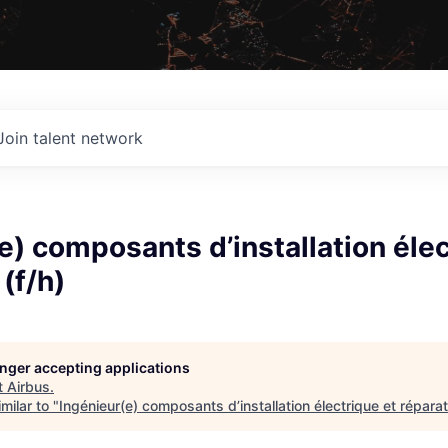
Join talent network
e) composants d’installation élec
(f/h)
longer accepting applications
t
Airbus
.
milar to "
Ingénieur(e) composants d’installation électrique et réparati