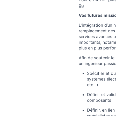
0g
Vos futures missio
L'intégration d’un
remplacement des 
services avancés pa
importants, notamm
plus en plus perfo
Afin de soutenir l
un ingénieur passi
Spécifier et qu
systèmes élect
etc…)
Définir et vali
composants
Définir, en lie
spécialistes en