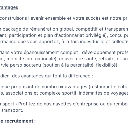
vantages
:
onstruisons l'avenir ensemble et votre succès est notre pri
 package de rémunération global, compétitif et transparent 
nt, participation et plan d'actionnariat privilégié), conçu
ormance que vous apportez, à la fois individuelle et collecti
 dans votre épanouissement complet : développement profe
t, mobilité internationale), couverture santé, retraite, et
/vie perso soutenu (soutien à la parentalité, flexibilité).
dien, des avantages qui font la différence :
que proposant de nombreux avantages (restaurant d'entrep
ts, associations et complexe sportif, indemnités de voyages,
ransport : Profitez de nos navettes d'entreprise ou du remb
 transport.
e recrutement :