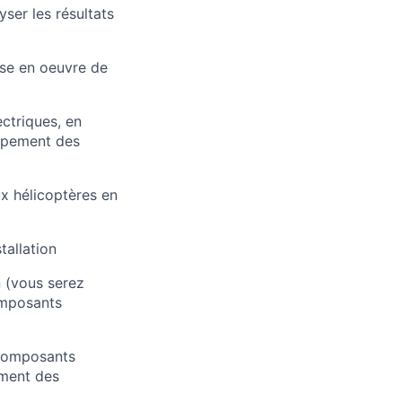
ser les résultats
ise en oeuvre de
ectriques, en
oppement des
x hélicoptères en
tallation
n (vous serez
omposants
 composants
ement des