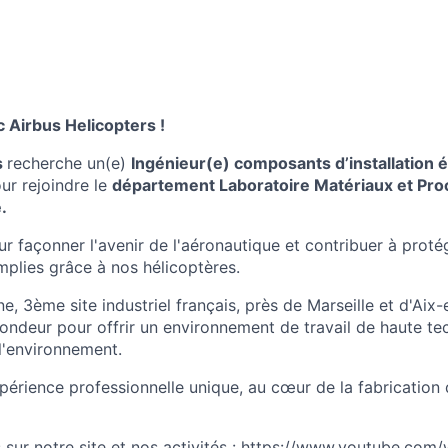
 Airbus Helicopters !
s
recherche un(e)
Ingénieur(e) composants d’installation é
ur rejoindre le
département
Laboratoire Matériaux et Pr
e
.
 façonner l'avenir de l'aéronautique et contribuer à protég
plies grâce à nos hélicoptères.
e, 3ème site industriel français, près de Marseille et d'Ai
ondeur pour offrir un environnement de travail de haute tec
l'environnement.
périence professionnelle unique, au cœur de la fabrication
 sur notre site et nos activités :
https://www.youtube.com/