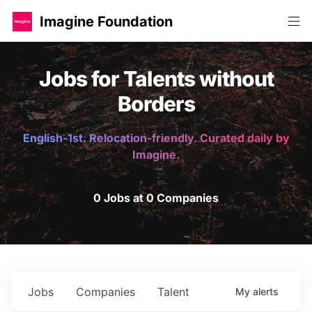
Imagine Foundation
Jobs for Talents without
Borders
English-1st. Relocation-friendly. Curated daily by
Imagine.
0 Jobs at 0 Companies
Jobs
Companies
Talent
My
alerts