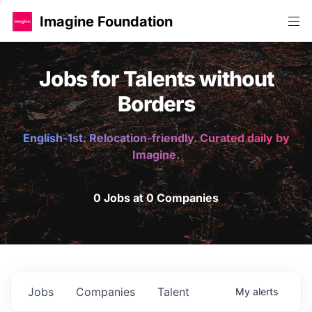
Imagine Foundation
Jobs for Talents without
Borders
English-1st. Relocation-friendly. Curated daily by
Imagine.
0 Jobs at 0 Companies
Jobs
Companies
Talent
My
alerts