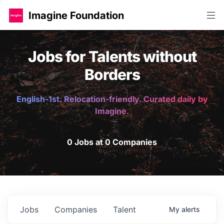
Imagine Foundation
Jobs for Talents without
Borders
English-1st. Relocation-friendly. Curated daily by
Imagine.
0 Jobs at 0 Companies
Jobs
Companies
Talent
My
alerts