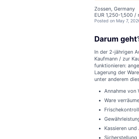
Zossen, Germany
EUR 1,250-1,500 /
Posted
on May 7, 202
Darum geht’
In der 2-jährigen 
Kaufmann / zur Kau
funktionieren: ang
Lagerung der Ware
unter anderem die
Annahme von W
Ware verräume
Frischekontro
Gewährleistun
Kassieren und
Sicherstellung