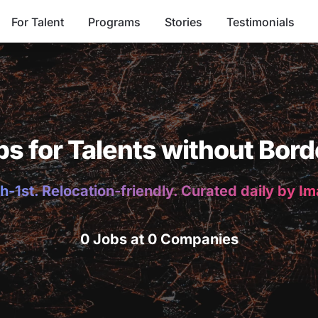
For Talent
Programs
Stories
Testimonials
bs for Talents without Bord
h-1st. Relocation-friendly. Curated daily by I
0 Jobs at 0 Companies