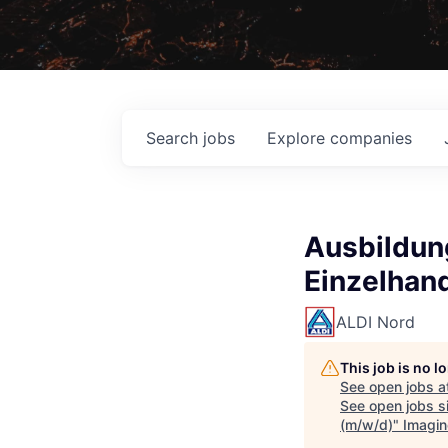
Search
jobs
Explore
companies
Ausbildun
Einzelhan
ALDI Nord
This job is no 
See open jobs a
See open jobs si
(m/w/d)
"
Imagin