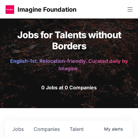
Imagine Foundation
Jobs for Talents without
Borders
English-1st. Relocation-friendly. Curated daily by
Imagine.
0 Jobs at 0 Companies
Jobs
Companies
Talent
My
alerts