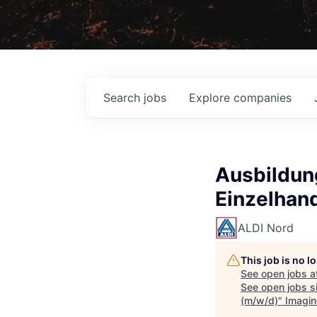
Search
jobs
Explore
companies
Ausbildun
Einzelhan
ALDI Nord
This job is no 
See open jobs a
See open jobs si
(m/w/d)
"
Imagin