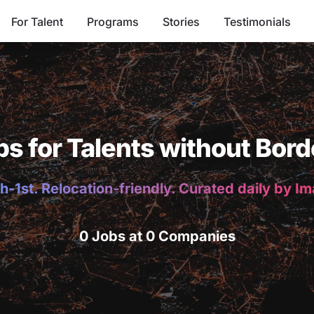
For Talent
Programs
Stories
Testimonials
bs for Talents without Bord
h-1st. Relocation-friendly. Curated daily by I
0 Jobs at 0 Companies