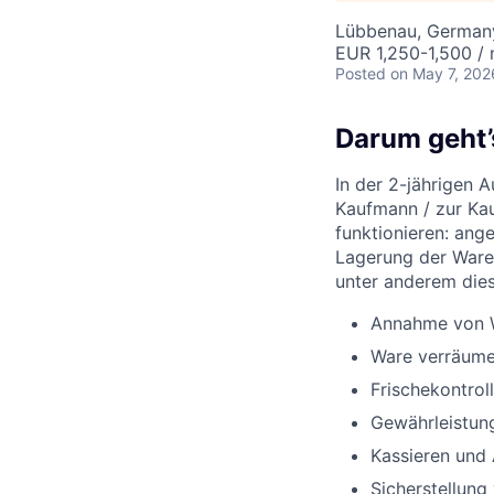
Lübbenau, German
EUR 1,250-1,500 /
Posted
on May 7, 202
Darum geht’
In der 2-jährigen 
Kaufmann / zur Kau
funktionieren: ang
Lagerung der Ware
unter anderem die
Annahme von W
Ware verräume
Frischekontro
Gewährleistun
Kassieren und
Sicherstellung