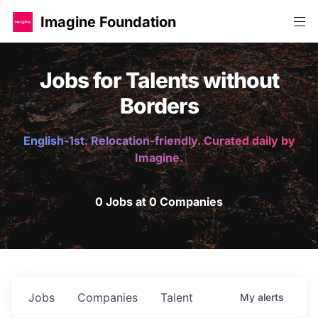
Imagine Foundation
Jobs for Talents without
Borders
English-1st. Relocation-friendly. Curated daily by
Imagine.
0 Jobs at 0 Companies
Jobs
Companies
Talent
My
alerts