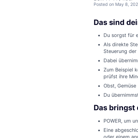
Posted
on May 8, 20
Das sind de
Du sorgst für 
Als direkte St
Steuerung der 
Dabei übernimm
Zum Beispiel k
prüfst ihre Min
Obst, Gemüse u
Du übernimmst 
Das bringst 
POWER, um uns
Eine abgeschlo
oder einem an