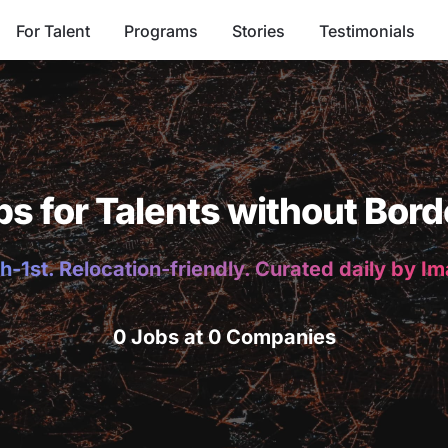
For Talent
Programs
Stories
Testimonials
bs for Talents without Bord
h-1st. Relocation-friendly. Curated daily by I
0 Jobs at 0 Companies