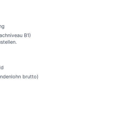
ng
rachniveau B1)
stellen.
ld
undenlohn brutto)