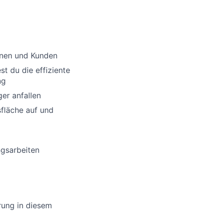
nnen und Kunden
st du die effiziente
ng
er anfallen
sfläche auf und
ngsarbeiten
rung in diesem