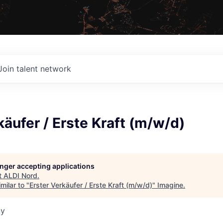
Join talent network
käufer / Erste Kraft (m/w/d)
longer accepting applications
t
ALDI Nord
.
milar to "
Erster Verkäufer / Erste Kraft (m/w/d)
"
Imagine
.
ny