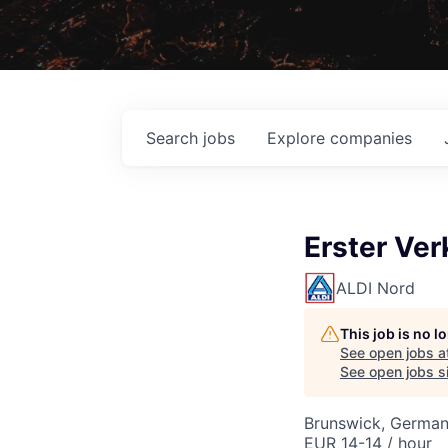
Search
jobs
Explore
companies
Erster Ver
ALDI Nord
This job is no 
See open jobs a
See open jobs si
Brunswick, Germa
EUR 14-14 / hour