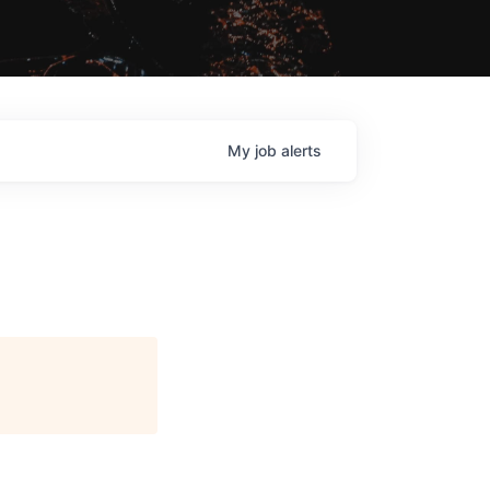
My
job
alerts