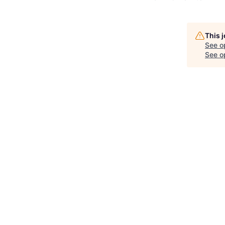
This 
See o
See op