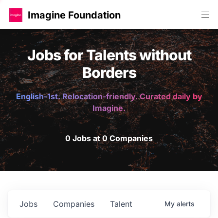
Imagine Foundation
Jobs for Talents without
Borders
English-1st. Relocation-friendly. Curated daily by
Imagine.
0 Jobs at 0 Companies
Jobs
Companies
Talent
My
alerts