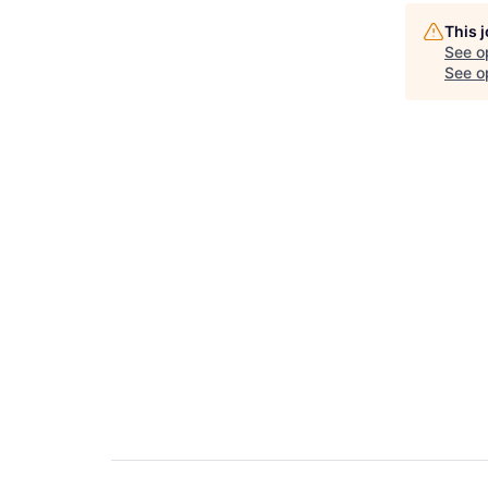
This 
See o
See op