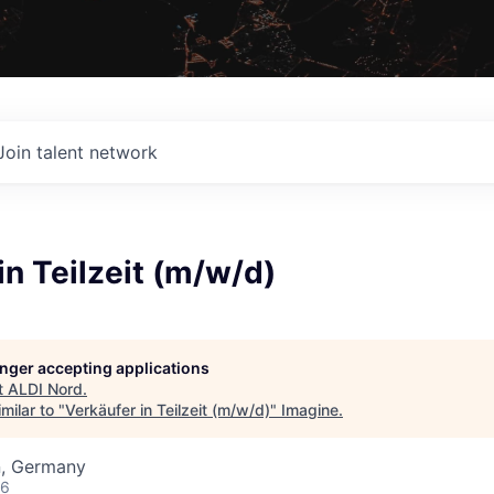
Join talent network
in Teilzeit (m/w/d)
longer accepting applications
t
ALDI Nord
.
milar to "
Verkäufer in Teilzeit (m/w/d)
"
Imagine
.
n, Germany
26