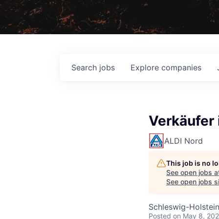
Search
jobs
Explore
companies
Verkäufer 
ALDI Nord
This job is no 
See open jobs a
See open jobs si
Schleswig-Holstei
Posted
on May 8, 20