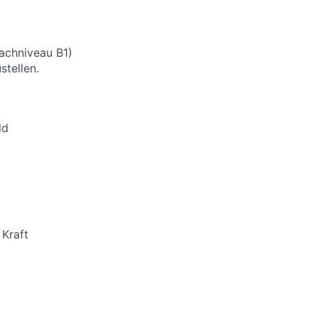
rachniveau B1)
stellen.
ld
 Kraft