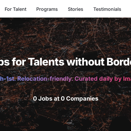
For Talent
Programs
Stories
Testimonials
bs for Talents without Bord
h-1st. Relocation-friendly. Curated daily by I
0 Jobs at 0 Companies