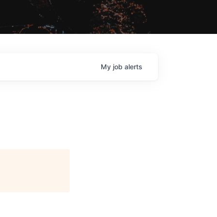
My
job
alerts