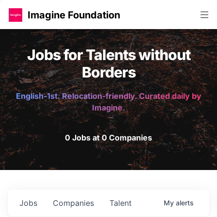
Imagine Foundation
Jobs for Talents without
Borders
English-1st. Relocation-friendly. Curated daily by
Imagine.
0 Jobs at 0 Companies
Jobs
Companies
Talent
My
alerts