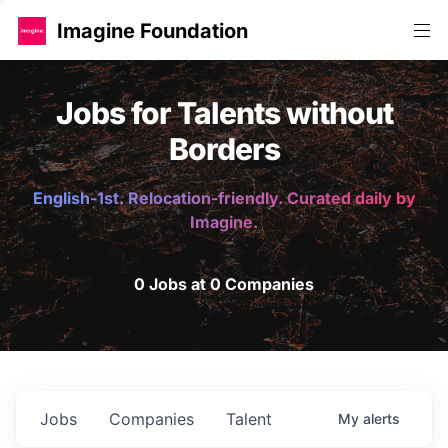
Imagine Foundation
Jobs for Talents without
Borders
English-1st. Relocation-friendly. Curated daily by
Imagine.
0 Jobs at 0 Companies
Jobs
Companies
Talent
My
alerts