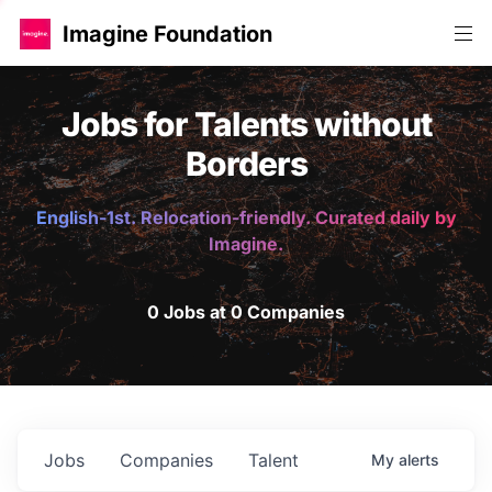
Imagine Foundation
Jobs for Talents without
Borders
English-1st. Relocation-friendly. Curated daily by
Imagine.
0 Jobs at 0 Companies
Jobs
Companies
Talent
My
alerts