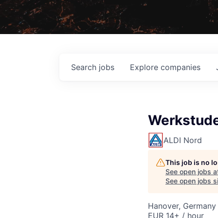
Search
jobs
Explore
companies
Werkstude
ALDI Nord
This job is no 
See open jobs a
See open jobs si
Hanover, Germany
EUR 14+ / hour