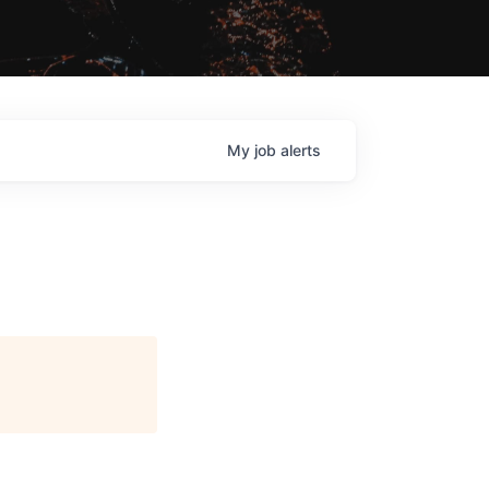
My
job
alerts