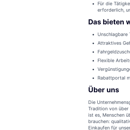
Für die Tätigk
erforderlich, 
Das bieten w
Unschlagbare 
Attraktives Ge
Fahrgeldzusch
Flexible Arbeit
Vergünstigunge
Rabattportal m
Über uns
Die Unternehmensgr
Tradition von über
ist es, Menschen üb
brauchen: qualitat
Einkaufen für unse