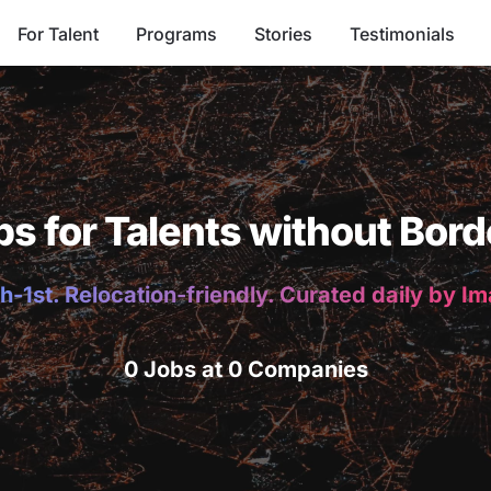
For Talent
Programs
Stories
Testimonials
bs for Talents without Bord
h-1st. Relocation-friendly. Curated daily by I
0 Jobs at 0 Companies