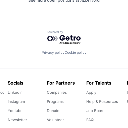
See more open positions at
ALDI Nord
Powered by Getro.com
Privacy policy
Cookie policy
Socials
For Partners
For Talents
.co
LinkedIn
Companies
Apply
Instagram
Programs
Help & Resources
Youtube
Donate
Job Board
Newsletter
Volunteer
FAQ