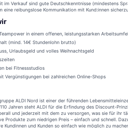
eit im Verkauf sind gute Deutschkenntnisse (mindestens Sp
um eine reibungslose Kommunikation mit Kund:innen sicherzu
ir
Teampower in einem offenen, leistungsstarken Arbeitsumfe
halt (mind. 14€ Stundenlohn brutto)
uss, Urlaubsgeld und volles Weihnachtsgeld
szeiten
n bei Fitnessstudios
it Vergünstigungen bei zahlreichen Online-Shops
uppe ALDI Nord ist einer der führenden Lebensmitteleinzel
 110 Jahren steht ALDI für die Erfindung des Discount-Prinz
erall und jederzeit mit dem zu versorgen, was sie für ihr t
ive Produkte zum niedrigen Preis – einfach und schnell. Daz
re Kundinnen und Kunden so einfach wie möglich zu machen