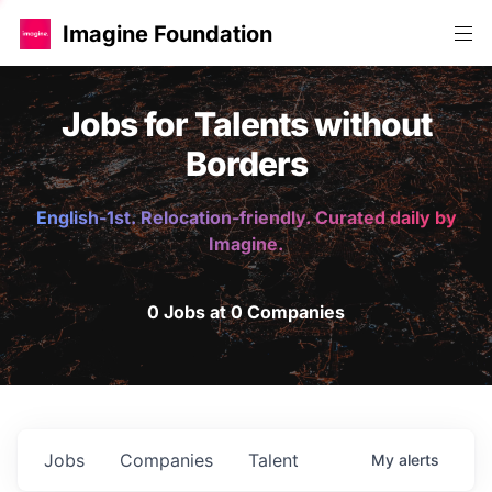
Imagine Foundation
Jobs for Talents without
Borders
English-1st. Relocation-friendly. Curated daily by
Imagine.
0 Jobs at 0 Companies
Jobs
Companies
Talent
My
alerts