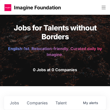
Imagine Foundation
Jobs for Talents without
Borders
English-1st. Relocation-friendly. Curated daily by
Imagine.
0 Jobs at 0 Companies
Jobs
Companies
Talent
My
alerts