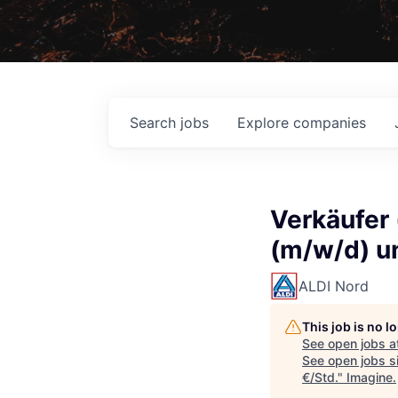
Search
jobs
Explore
companies
Verkäufer 
(m/w/d) un
ALDI Nord
This job is no 
See open jobs a
See open jobs si
€/Std.
"
Imagine
.