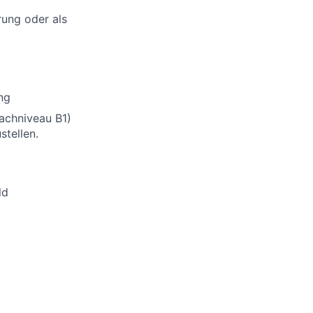
rung oder als
ng
rachniveau B1)
stellen.
ld