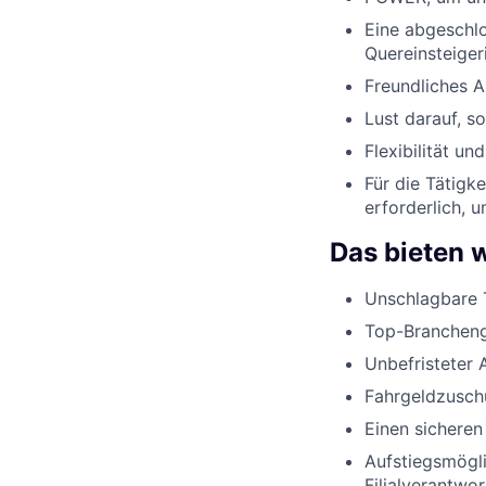
Eine abgeschlo
Quereinsteiger
Freundliches 
Lust darauf, s
Flexibilität u
Für die Tätigk
erforderlich, 
Das bieten w
Unschlagbare 
Top-Brancheng
Unbefristeter 
Fahrgeldzusch
Einen sicheren
Aufstiegsmögli
Filialverantwo