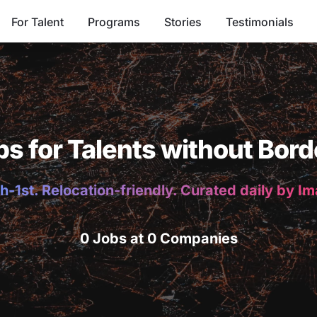
For Talent
Programs
Stories
Testimonials
bs for Talents without Bord
h-1st. Relocation-friendly. Curated daily by I
0 Jobs at 0 Companies