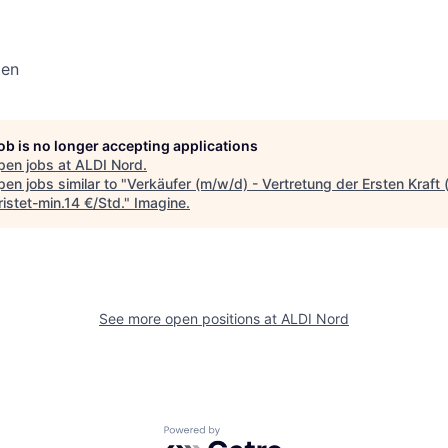
den
job is no longer accepting applications
pen jobs at
ALDI Nord
.
en jobs similar to "
Verkäufer (m/w/d) - Vertretung der Ersten Kraft
istet-min.14 €/Std.
"
Imagine
.
See more open positions at
ALDI Nord
Powered by Getro.com