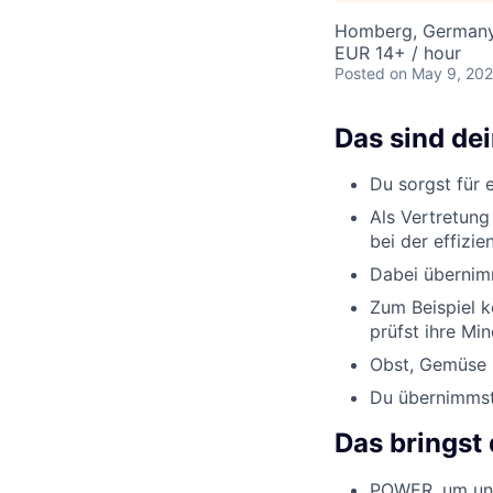
Homberg, German
EUR 14+ / hour
Posted
on May 9, 20
Das sind de
Du sorgst für 
Als Vertretung
bei der effizi
Dabei übernimm
Zum Beispiel k
prüfst ihre Min
Obst, Gemüse u
Du übernimmst 
Das bringst 
POWER, um uns