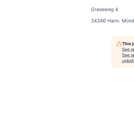
Graseweg 4
34346 Hann. Mün
This 
See o
See op
unbefr