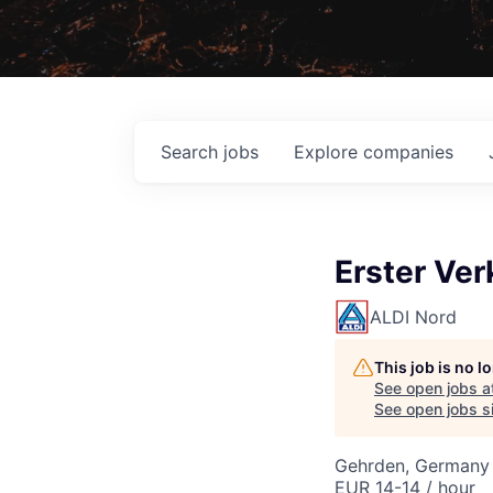
Search
jobs
Explore
companies
Erster Ver
ALDI Nord
This job is no 
See open jobs a
See open jobs si
Gehrden, Germany
EUR 14-14 / hour