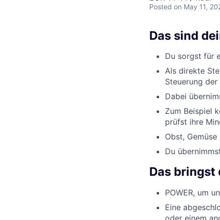
Posted
on May 11, 20
Das sind de
Du sorgst für 
Als direkte St
Steuerung der 
Dabei übernimm
Zum Beispiel k
prüfst ihre Min
Obst, Gemüse u
Du übernimmst 
Das bringst 
POWER, um uns
Eine abgeschlo
oder einem an