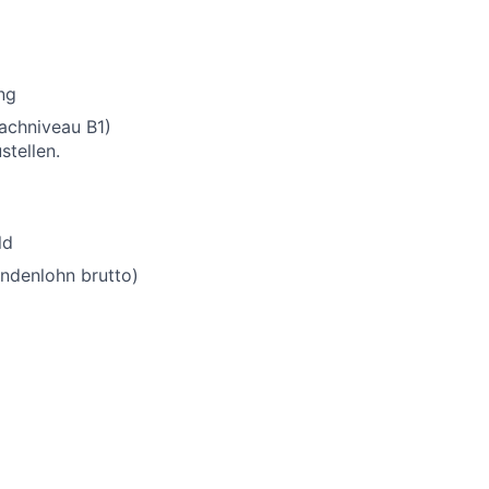
ng
rachniveau B1)
stellen.
ld
undenlohn brutto)