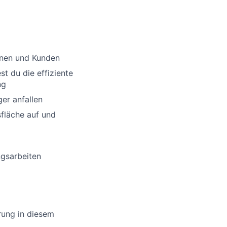
nnen und Kunden
st du die effiziente
ng
er anfallen
sfläche auf und
ngsarbeiten
rung in diesem