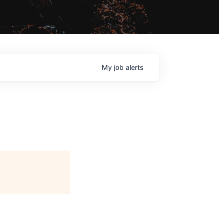
My
job
alerts