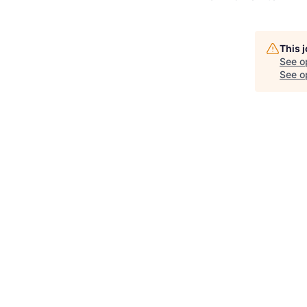
This 
See o
See op