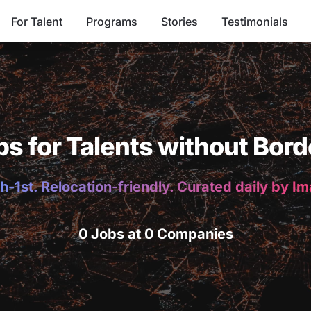
For Talent
Programs
Stories
Testimonials
bs for Talents without Bord
h-1st. Relocation-friendly. Curated daily by I
0 Jobs at 0 Companies