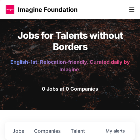
Imagine Foundation
Jobs for Talents without
Borders
English-1st. Relocation-friendly. Curated daily by
Imagine.
0 Jobs at 0 Companies
Jobs
Companies
Talent
My
alerts