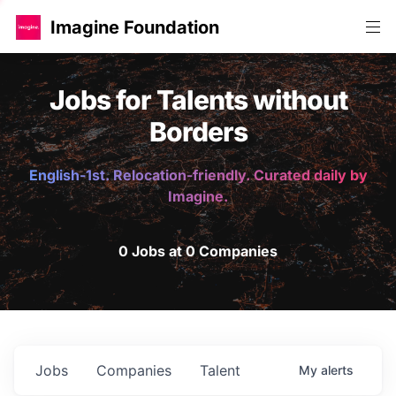
Imagine Foundation
Jobs for Talents without
Borders
English-1st. Relocation-friendly. Curated daily by
Imagine.
0 Jobs at 0 Companies
Jobs
Companies
Talent
My
alerts