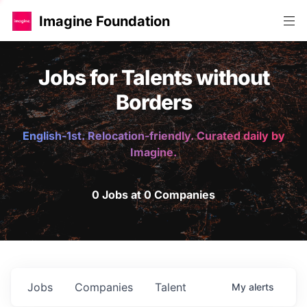
Imagine Foundation
Jobs for Talents without
Borders
English-1st. Relocation-friendly. Curated daily by
Imagine.
0 Jobs at 0 Companies
Jobs
Companies
Talent
My
alerts