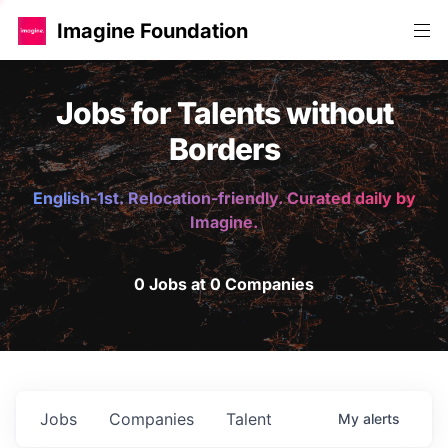
Imagine Foundation
Jobs for Talents without
Borders
English-1st. Relocation-friendly. Curated daily by
Imagine.
0 Jobs at 0 Companies
Jobs
Companies
Talent
My
alerts