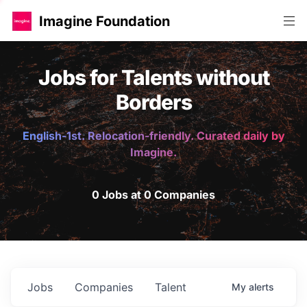
Imagine Foundation
Jobs for Talents without
Borders
English-1st. Relocation-friendly. Curated daily by
Imagine.
0 Jobs at 0 Companies
Jobs
Companies
Talent
My
alerts