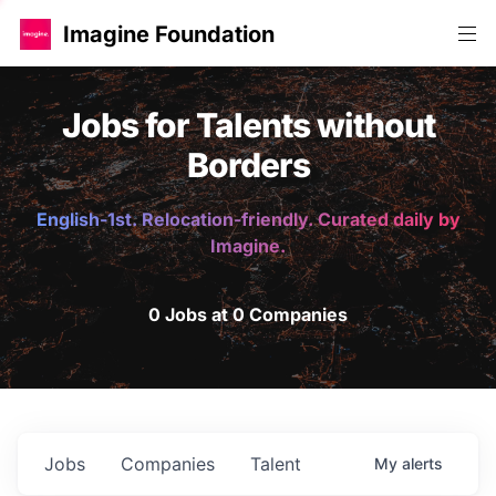
Imagine Foundation
Jobs for Talents without
Borders
English-1st. Relocation-friendly. Curated daily by
Imagine.
0 Jobs at 0 Companies
Jobs
Companies
Talent
My
alerts