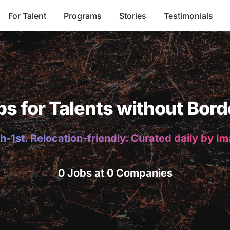
For Talent
Programs
Stories
Testimonials
bs for Talents without Bord
h-1st. Relocation-friendly. Curated daily by I
0 Jobs at 0 Companies