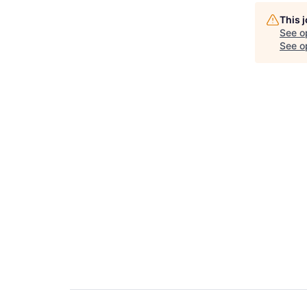
This 
See o
See op