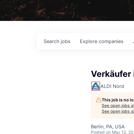
Search
jobs
Explore
companies
Verkäufer 
ALDI Nord
This job is no 
See open jobs a
See open jobs si
Berlin, PA, USA
Posted
on May 12, 2