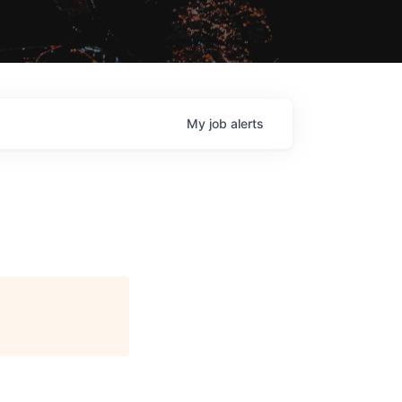
My
job
alerts