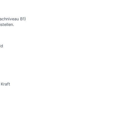
rachniveau B1)
stellen.
ld
 Kraft