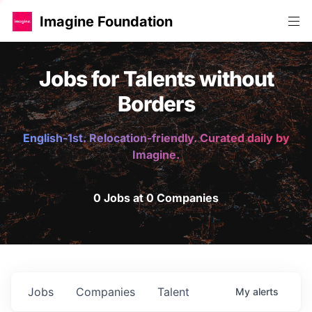
Imagine Foundation
Jobs for Talents without
Borders
English-1st. Relocation-friendly. Curated daily by
Imagine.
0 Jobs at 0 Companies
Jobs
Companies
Talent
My
alerts