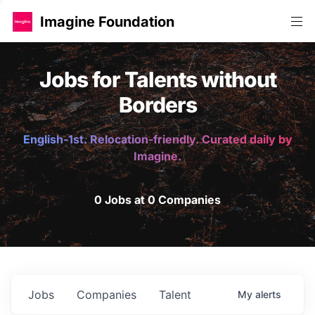
Imagine Foundation
Jobs for Talents without
Borders
English-1st. Relocation-friendly. Curated daily by
Imagine.
0 Jobs at 0 Companies
Jobs
Companies
Talent
My
alerts