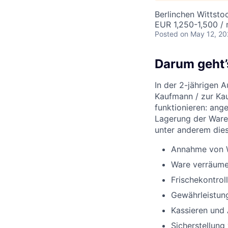
Berlinchen Wittst
EUR 1,250-1,500 /
Posted
on May 12, 2
Darum geht’
In der 2-jährigen 
Kaufmann / zur Kau
funktionieren: ang
Lagerung der Ware
unter anderem die
Annahme von W
Ware verräume
Frischekontro
Gewährleistun
Kassieren und
Sicherstellung