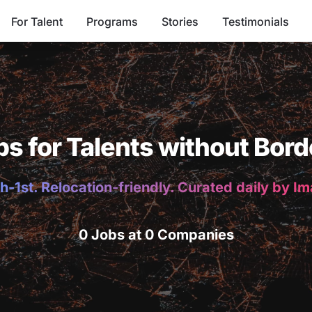
For Talent
Programs
Stories
Testimonials
bs for Talents without Bord
h-1st. Relocation-friendly. Curated daily by I
0 Jobs at 0 Companies