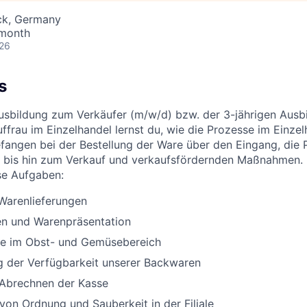
ock, Germany
 month
026
s
Ausbildung zum Verkäufer (m/w/d) bzw. der 3-jährigen Aus
ffrau im Einzelhandel lernst du, wie die Prozesse im Einzel
efangen bei der Bestellung der Ware über den Eingang, die 
 bis hin zum Verkauf und verkaufsfördernden Maßnahmen. 
se Aufgaben:
arenlieferungen
n und Warenpräsentation
lle im Obst- und Gemüsebereich
g der Verfügbarkeit unserer Backwaren
 Abrechnen der Kasse
 von Ordnung und Sauberkeit in der Filiale