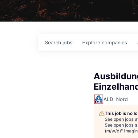
Search
jobs
Explore
companies
Ausbildun
Einzelhan
ALDI Nord
This job is no 
See open jobs a
See open jobs si
(m/w/d)
"
Imagin