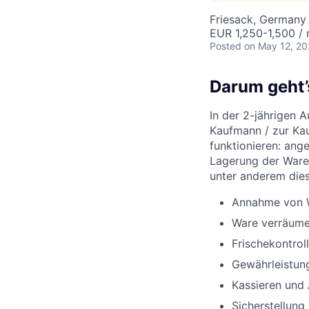
Friesack, Germany
EUR 1,250-1,500 /
Posted
on May 12, 2
Darum geht’
In der 2-jährigen 
Kaufmann / zur Kau
funktionieren: ang
Lagerung der Ware
unter anderem die
Annahme von W
Ware verräume
Frischekontro
Gewährleistun
Kassieren und
Sicherstellung