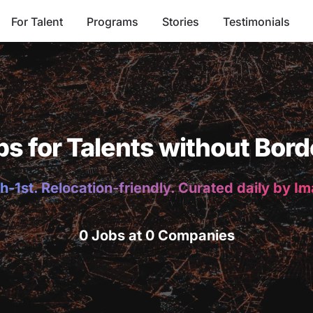
For Talent
Programs
Stories
Testimonials
bs for Talents without Bord
h-1st. Relocation-friendly. Curated daily by I
0 Jobs at 0 Companies