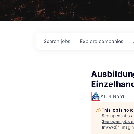
Search
jobs
Explore
companies
Ausbildun
Einzelhan
ALDI Nord
This job is no 
See open jobs a
See open jobs si
(m/w/d)
"
Imagin