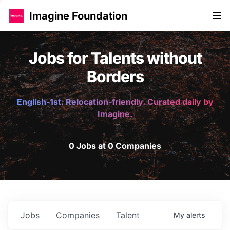
Imagine Foundation
Jobs for Talents without
Borders
English-1st. Relocation-friendly. Curated daily by
Imagine.
0 Jobs at 0 Companies
Jobs
Companies
Talent
My
alerts