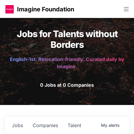
Imagine Foundation
Jobs for Talents without
Borders
English-1st. Relocation-friendly. Curated daily by
Imagine.
0 Jobs at 0 Companies
Jobs
Companies
Talent
My
alerts