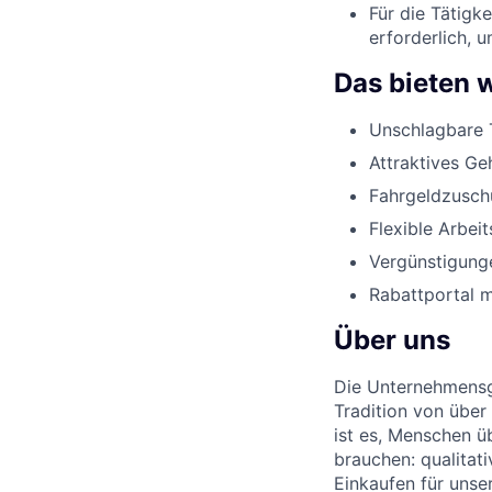
Für die Tätigk
erforderlich, 
Das bieten w
Unschlagbare 
Attraktives Ge
Fahrgeldzusch
Flexible Arbeit
Vergünstigunge
Rabattportal m
Über uns
Die Unternehmensgr
Tradition von über
ist es, Menschen üb
brauchen: qualitat
Einkaufen für unse