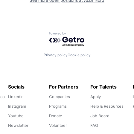
See more open positions at
ALDI Nord
Powered by Getro.com
Privacy policy
Cookie policy
Socials
For Partners
For Talents
.co
LinkedIn
Companies
Apply
Instagram
Programs
Help & Resources
Youtube
Donate
Job Board
Newsletter
Volunteer
FAQ