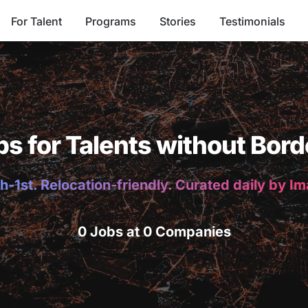
For Talent
Programs
Stories
Testimonials
bs for Talents without Bord
h-1st. Relocation-friendly. Curated daily by I
0 Jobs at 0 Companies