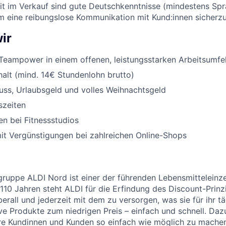
eit im Verkauf sind gute Deutschkenntnisse (mindestens Sp
um eine reibungslose Kommunikation mit Kund:innen sicherzu
ir
Teampower in einem offenen, leistungsstarken Arbeitsumfe
halt (mind. 14€ Stundenlohn brutto)
uss, Urlaubsgeld und volles Weihnachtsgeld
szeiten
n bei Fitnessstudios
it Vergünstigungen bei zahlreichen Online-Shops
uppe ALDI Nord ist einer der führenden Lebensmitteleinzel
 110 Jahren steht ALDI für die Erfindung des Discount-Prinz
erall und jederzeit mit dem zu versorgen, was sie für ihr t
ive Produkte zum niedrigen Preis – einfach und schnell. Daz
re Kundinnen und Kunden so einfach wie möglich zu machen