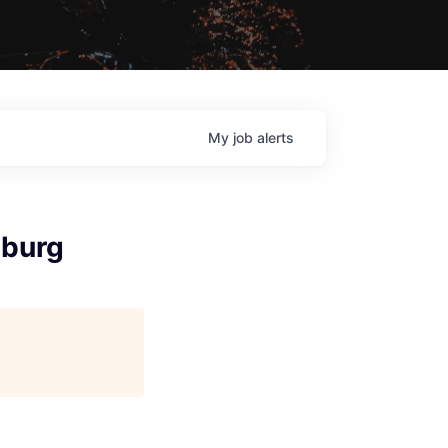
My
job
alerts
nburg