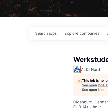
Search
jobs
Explore
companies
Werkstude
ALDI Nord
This job is no 
See open jobs a
See open jobs si
Oldenburg, Germa
EUR 14+ / hour