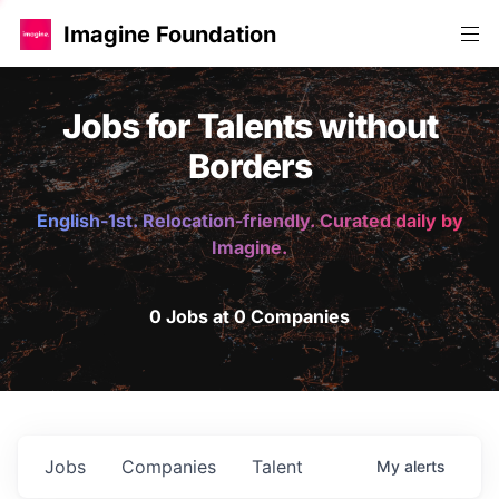
Imagine Foundation
Jobs for Talents without
Borders
English-1st. Relocation-friendly. Curated daily by
Imagine.
0 Jobs at 0 Companies
Jobs
Companies
Talent
My
alerts